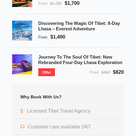
$1,700
From
$1,780
Discovering The Magic Of Tibet: 8-Day
Lhasa – Everest Adventure
$1,400
From
Journey To The Soul Of Tibet: New
Rebranded Four-Day Lhasa Exploration
$820
From
$860
Offer
Why Book With Us?
Licensed Tibet Travel Agency
Customer care available 24/7