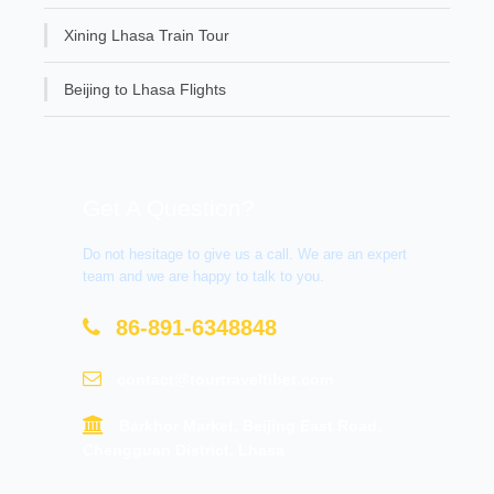
Xining Lhasa Train Tour
Beijing to Lhasa Flights
Get A Question?
Do not hesitage to give us a call. We are an expert
team and we are happy to talk to you.
86-891-6348848
contact@tourtraveltibet.com
Barkhor Market, Beijing East Road,
Chengguan District, Lhasa