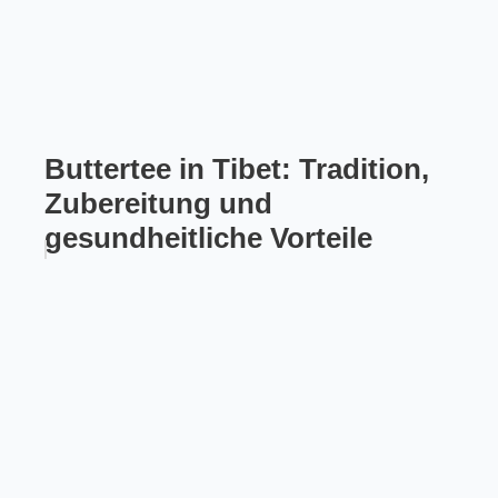
Buttertee in Tibet: Tradition,
Zubereitung und
gesundheitliche Vorteile