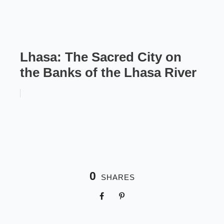
Lhasa: The Sacred City on
the Banks of the Lhasa River
0
SHARES