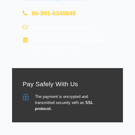
86-891-6348848
contact@tourtraveltibet.com
Barkhor Market, Beijing East Road,
Chengguan District, Lhasa
Pay Safely With Us
The payment is encrypted and
transmitted securely with an
SSL
protocol.