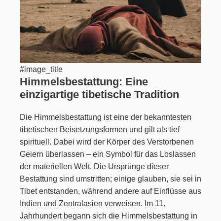
#image_title
Himmelsbestattung:
Eine
einzigartige tibetische Tradition
Die Himmelsbestattung ist eine der bekanntesten
tibetischen Beisetzungsformen und gilt als tief
spirituell. Dabei wird der Körper des Verstorbenen
Geiern überlassen – ein Symbol für das Loslassen
der materiellen Welt. Die Ursprünge dieser
Bestattung sind umstritten; einige glauben, sie sei in
Tibet entstanden, während andere auf Einflüsse aus
Indien und Zentralasien verweisen. Im 11.
Jahrhundert begann sich die Himmelsbestattung in