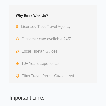
Why Book With Us?
Licensed Tibet Travel Agency
Customer care available 24/7
Local Tibetan Guides
10+ Years Experience
Tibet Travel Permit Guaranteed
Important Links