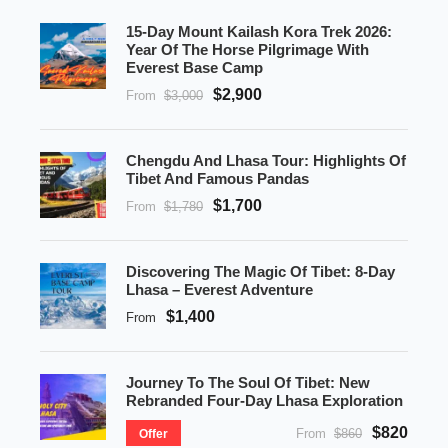
15-Day Mount Kailash Kora Trek 2026:
Year Of The Horse Pilgrimage With
Everest Base Camp
$2,900
From
$3,000
Chengdu And Lhasa Tour: Highlights Of
Tibet And Famous Pandas
$1,700
From
$1,780
Discovering The Magic Of Tibet: 8-Day
Lhasa – Everest Adventure
$1,400
From
Journey To The Soul Of Tibet: New
Rebranded Four-Day Lhasa Exploration
$820
From
$860
Offer