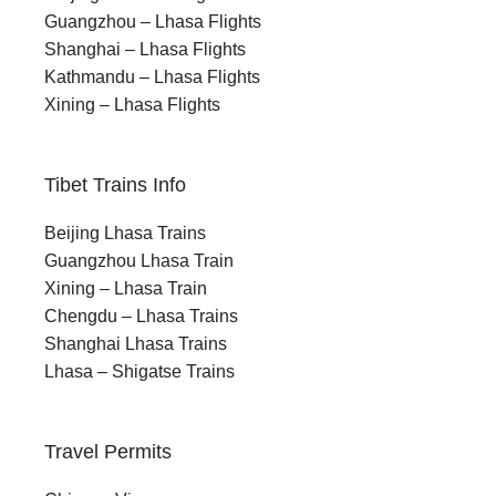
Guangzhou – Lhasa Flights
Shanghai – Lhasa Flights
Kathmandu – Lhasa Flights
Xining – Lhasa Flights
Tibet Trains Info
Beijing Lhasa Trains
Guangzhou Lhasa Train
Xining – Lhasa Train
Chengdu – Lhasa Trains
Shanghai Lhasa Trains
Lhasa – Shigatse Trains
Travel Permits