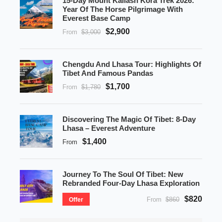
15-Day Mount Kailash Kora Trek 2026:
Year Of The Horse Pilgrimage With
Everest Base Camp
$2,900
From
$3,000
Chengdu And Lhasa Tour: Highlights Of
Tibet And Famous Pandas
$1,700
From
$1,780
Discovering The Magic Of Tibet: 8-Day
Lhasa – Everest Adventure
$1,400
From
Journey To The Soul Of Tibet: New
Rebranded Four-Day Lhasa Exploration
$820
From
$860
Offer