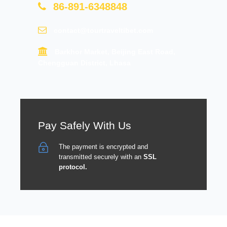
86-891-6348848
contact@tourtraveltibet.com
Barkhor Market, Beijing East Road,
Chengguan District, Lhasa
Pay Safely With Us
The payment is encrypted and
transmitted securely with an
SSL
protocol.