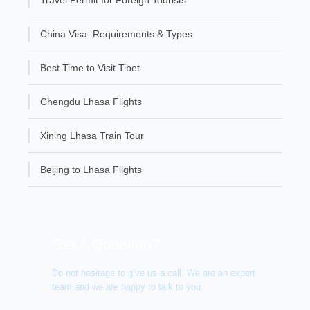
China Visa: Requirements & Types
Best Time to Visit Tibet
Chengdu Lhasa Flights
Xining Lhasa Train Tour
Beijing to Lhasa Flights
Get A Question?
Do not hesitage to give us a call. We are an expert
team and we are happy to talk to you.