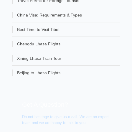
Travel Permit for Foreign Tourists
China Visa: Requirements & Types
Best Time to Visit Tibet
Chengdu Lhasa Flights
Xining Lhasa Train Tour
Beijing to Lhasa Flights
Get A Question?
Do not hesitage to give us a call. We are an expert
team and we are happy to talk to you.