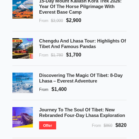
15-Day Mount Kailash Kora Trek 2026:
Year Of The Horse Pilgrimage With
Everest Base Camp
$2,900
From
$3,000
Chengdu And Lhasa Tour: Highlights Of
Tibet And Famous Pandas
$1,700
From
$1,780
Discovering The Magic Of Tibet: 8-Day
Lhasa – Everest Adventure
$1,400
From
Journey To The Soul Of Tibet: New
Rebranded Four-Day Lhasa Exploration
$820
From
$860
Offer