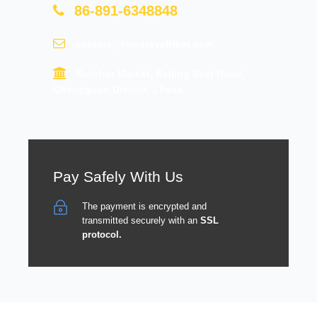
86-891-6348848
contact@tourtraveltibet.com
Barkhor Market, Beijing East Road,
Chengguan District, Lhasa
Pay Safely With Us
The payment is encrypted and
transmitted securely with an
SSL
protocol.