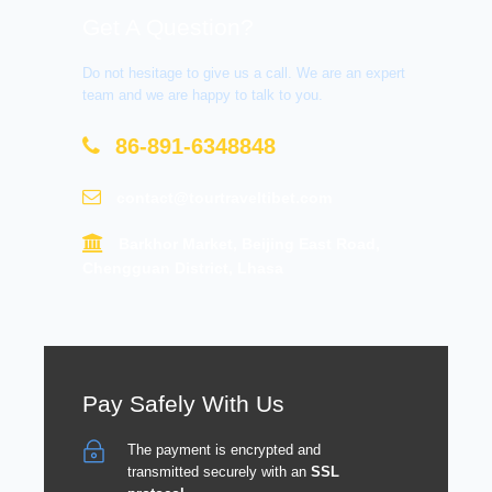
Get A Question?
Do not hesitage to give us a call. We are an expert
team and we are happy to talk to you.
86-891-6348848
contact@tourtraveltibet.com
Barkhor Market, Beijing East Road,
Chengguan District, Lhasa
Pay Safely With Us
The payment is encrypted and
transmitted securely with an
SSL