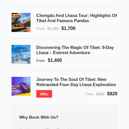
Chengdu And Lhasa Tour: Highlights Of
Tibet And Famous Pandas
$1,700
From
$1,780
Discovering The Magic Of Tibet: 8-Day
Lhasa – Everest Adventure
$1,400
From
Journey To The Soul Of Tibet: New
Rebranded Four-Day Lhasa Exploration
$820
From
$860
Offer
Why Book With Us?