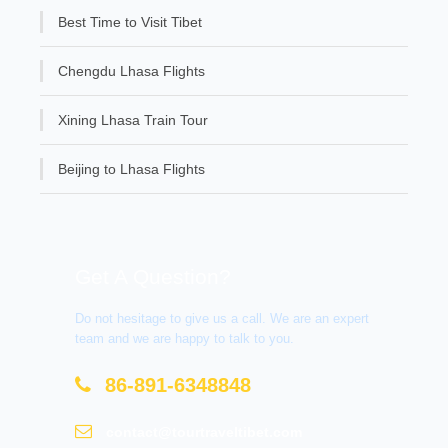
Best Time to Visit Tibet
Chengdu Lhasa Flights
Xining Lhasa Train Tour
Beijing to Lhasa Flights
Get A Question?
Do not hesitage to give us a call. We are an expert
team and we are happy to talk to you.
86-891-6348848
contact@tourtraveltibet.com