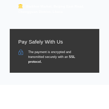
Barkhor Market, Beijing East Road,
Chengguan District, Lhasa
Pay Safely With Us
The payment is encrypted and
transmitted securely with an
SSL
protocol.